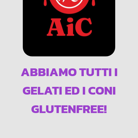
ABBIAMO TUTTI I
GELATI ED I CONI
GLUTENFREE!